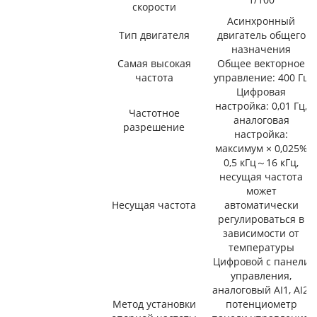
скорости
Асинхронный
Тип двигателя
двигатель общего
назначения
Самая высокая
Общее векторное
частота
управление: 400 Гц
Цифровая
настройка: 0,01 Гц,
Частотное
аналоговая
разрешение
настройка:
максимум × 0,025%
0,5 кГц～16 кГц,
несущая частота
может
Несущая частота
автоматически
регулироваться в
зависимости от
температуры
Цифровой с панели
управления,
аналоговый AI1, AI2,
Метод установки
потенциометр