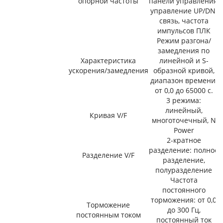
опорной частоты
панели управления,
управление UP/DN,
связь, частота
импульсов ПЛК
Режим разгона/
замедления по
Характеристика
линейной и S-
ускорения/замедления
образной кривой,
диапазон времени:
от 0,0 до 65000 с.
3 режима:
линейный,
Кривая V/F
многоточечный, N
Power
2-кратное
разделение: полное
Разделение V/F
разделение,
полуразделение
Частота
постоянного
торможения: от 0,0
Торможение
до 300 Гц,
постоянным током
постоянный ток