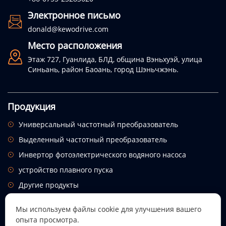
Электронное письмо

donald@kewodrive.com
Место расположения

Этаж 727, Гуанлида, БЛД, община Вэньхуэй, улица
Синьань, район Баоань, город Шэньчжэнь.
Продукция
Универсальный частотный преобразователь

Выделенный частотный преобразователь

Инвертор фотоэлектрического водяного насоса

устройство плавного пуска

Другие продукты

Поиск продукта
Мы используем файлы cookie для улучшения вашего
опыта просмотра.