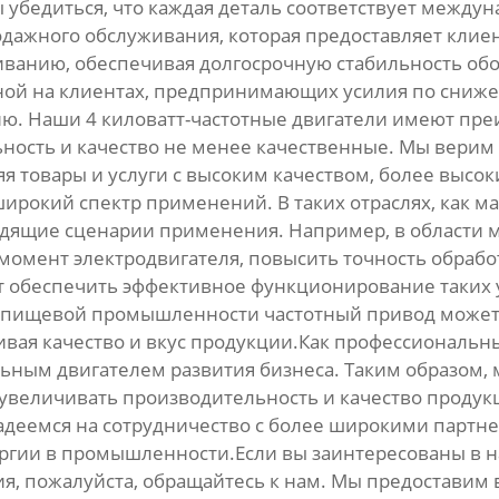
убедиться, что каждая деталь соответствует междун
дажного обслуживания, которая предоставляет кли
ванию, обеспечивая долгосрочную стабильность обор
ой на клиентах, предпринимающих усилия по сниж
 Наши 4 киловатт-частотные двигатели имеют преи
ность и качество не менее качественные. Мы верим 
я товары и услуги с высоким качеством, более высоки
ирокий спектр применений. В таких отраслях, как 
одящие сценарии применения. Например, в области 
момент электродвигателя, повысить точность обрабо
 обеспечить эффективное функционирование таких у
В пищевой промышленности частотный привод может 
чивая качество и вкус продукции.Как профессиональн
льным двигателем развития бизнеса. Таким образом,
 увеличивать производительность и качество продук
адеемся на сотрудничество с более широкими партне
гии в промышленности.Если вы заинтересованы в на
ния, пожалуйста, обращайтесь к нам. Мы предостави