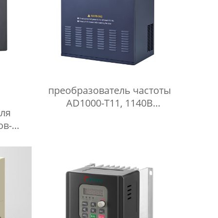
преобразователь частоты
AD1000-T11, 1140B
для
переменный
ов-
преобразователь.
нвертор