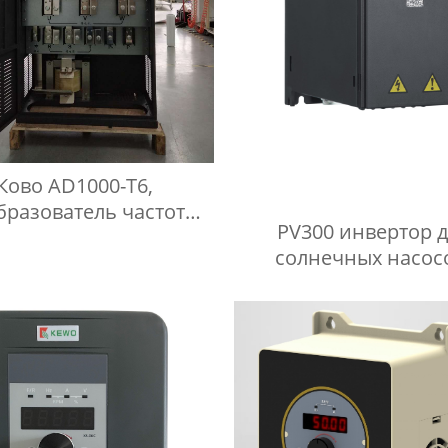
Ково AD1000-T6,
бразователь частоты
PV300 инвертор 
690В.
солнечных насос
электричек купить и