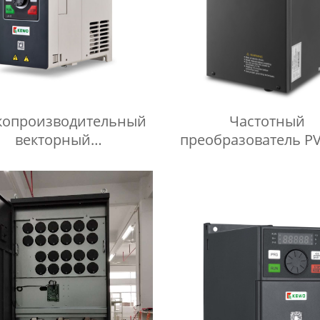
копроизводительный
Частотный
векторный
преобразователь PV
бразователь частоты
для солнечно-
AD1000
энергетических нас