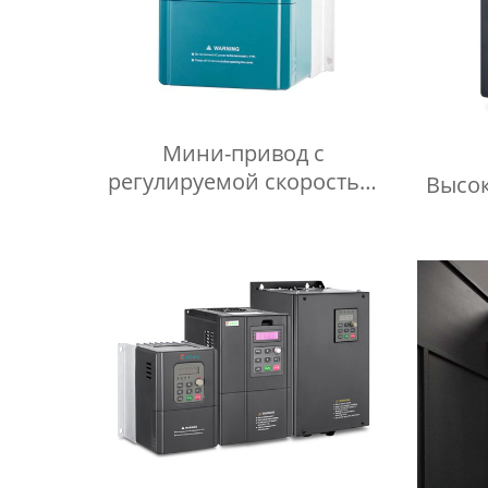
Мини-привод с
регулируемой скоростью
Высо
AD100
прео