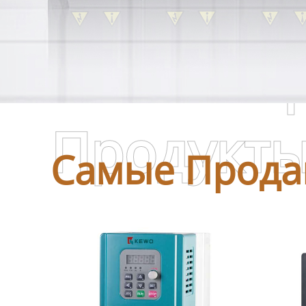
Самые П
Продукт
Самые Прода