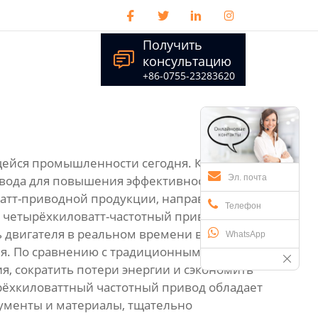




Получить

консультацию
+86-0755-23283620
ейся промышленности сегодня. Как
Эл. почта
ивода для повышения эффективности работы
ватт-приводной продукции, направленной
Телефон
четырёхкиловатт-частотный привод с
 двигателя в реальном времени в
WhatsApp
ия. По сравнению с традиционным способом
я, сократить потери энергии и сэкономить
ёхкиловаттный частотный привод обладает
ументы и материалы, тщательно