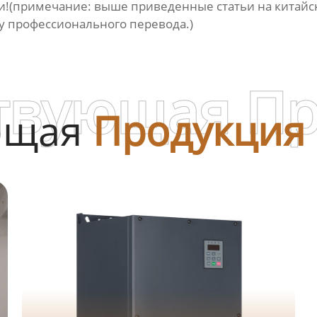
и!(примечание: выше приведенные статьи на китайск
бу профессионального перевода.)
твующая П
ющая
Продукция