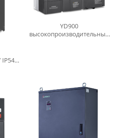
YD900
высокопроизводительный
многофункциональный
серводрайвер с частотным
преобразователем.
 IP54
осов.