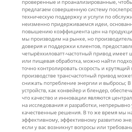
проверенные и проанализированные, чтобы 
предлагаем совершенную систему послепро
техническую поддержку и услуги по обслужи
неизменно придерживаемся идеи, основанн
повышению коэффициента цен на продукцию.
мы производим на рынке, но производитель
доверия и поддержки клиентов, предоставля
четырёхкиловатт-частотный привод имеет ш
или пищевая обработка, можно найти подх
точно контролировать скорость и крутящий 
производстве трансчастотный привод может
снижать потребление энергии и выбросы; 
устройств, как конвейер и блендер, обеспе
что качество и инновации являются центра
на исследования и разработки, непрерывно
качественные решения. В то же время мы н
эффективному, эффективному развитию энер
если у вас возникнут вопросы или требова