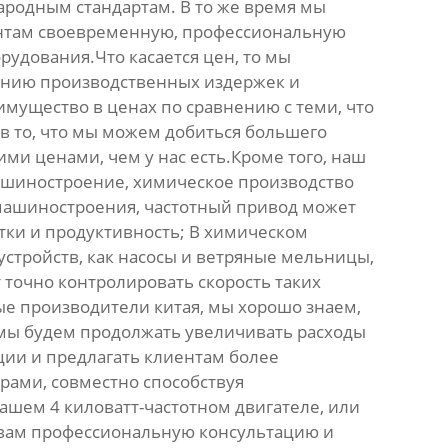
ародным стандартам. В то же время мы
ентам своевременную, профессиональную
удования.Что касается цен, то мы
ению производственных издержек и
мущество в ценах по сравнению с теми, что
в то, что мы можем добиться большего
ми ценами, чем у нас есть.Кроме того, наш
машиностроение, химическое производство
машиностроения, частотный привод может
тки и продуктивность; В химическом
стройств, как насосы и ветряные мельницы,
точно контролировать скорость таких
ые производители китая, мы хорошо знаем,
 мы будем продолжать увеличивать расходы
ции и предлагать клиентам более
рами, совместно способствуя
шем 4 киловатт-частотном двигателе, или
м вам профессиональную консультацию и