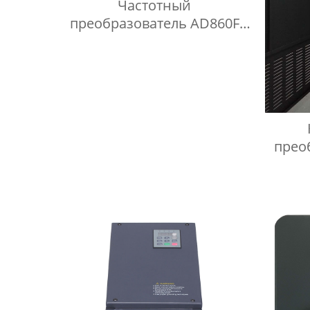
Частотный
преобразователь AD860F
для промышленных целей
преобразователь частоты
прео